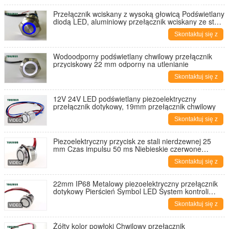
nami
Przełącznik wciskany z wysoką głowicą Podświetlany
diodą LED, aluminiowy przełącznik wciskany ze stali
nierdzewnej
Skontaktuj się z
nami
Wodoodporny podświetlany chwilowy przełącznik
przyciskowy 22 mm odporny na utlenianie
Skontaktuj się z
nami
12V 24V LED podświetlany piezoelektryczny
przełącznik dotykowy, 19mm przełącznik chwilowy
Skontaktuj się z
nami
Piezoelektryczny przycisk ze stali nierdzewnej 25
mm Czas impulsu 50 ms Niebieskie czerwone
światło
Skontaktuj się z
nami
22mm IP68 Metalowy piezoelektryczny przełącznik
dotykowy Pierścień Symbol LED System kontroli
dostępu 12V 24V
Skontaktuj się z
nami
Żółty kolor powłoki Chwilowy przełącznik