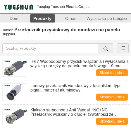
Yueqing Yueshun Electric Co., Ltd.
Dom
Produkty
O nas
Wycieczka po fabryce
>>
Przełącznik przyciskowy do montażu na panelu
Jakość
supplier.
IP67 Wodoodporny przycisk włączania i wyłączania z
wtyczką uprzęży do panelu montażowego 19 mm
Skontaktuj się z
nami
Ledowy przełącznik wandalowy z łącznikiem typu
pigtail, materiał aluminiowy
Skontaktuj się z
nami
Klakson samochodu Anti Vandal 1NO1NC
Przełącznik wciskany o długiej żywotności ze
złączem, 7 kolorów diod LED do wyboru
Skontaktuj się z
nami