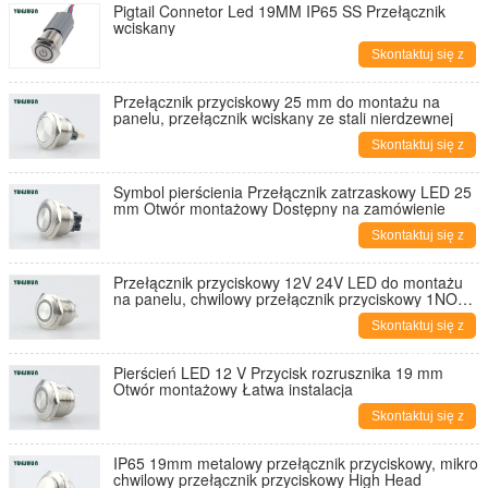
Pigtail Connetor Led 19MM IP65 SS Przełącznik
wciskany
Skontaktuj się z
nami
Przełącznik przyciskowy 25 mm do montażu na
panelu, przełącznik wciskany ze stali nierdzewnej
Skontaktuj się z
nami
Symbol pierścienia Przełącznik zatrzaskowy LED 25
mm Otwór montażowy Dostępny na zamówienie
Skontaktuj się z
nami
Przełącznik przyciskowy 12V 24V LED do montażu
na panelu, chwilowy przełącznik przyciskowy 1NO
16mm
Skontaktuj się z
nami
Pierścień LED 12 V Przycisk rozrusznika 19 mm
Otwór montażowy Łatwa instalacja
Skontaktuj się z
nami
IP65 19mm metalowy przełącznik przyciskowy, mikro
chwilowy przełącznik przyciskowy High Head