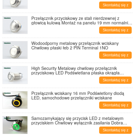
Skontaktuj się z
nami
Przełącznik przyciskowy ze stali nierdzewnej z
głowicą kulową Montaż na panelu 19 mm normalnie
otwarty
Skontaktuj się z
nami
Wodoodporny metalowy przełącznik wciskany
Chwilowy płaski łeb 2 PIN Terminal 1NO
Skontaktuj się z
nami
High Security Metalowy chwilowy przełącznik
przyciskowy LED Podświetlana płaska okrągła
głowica
Skontaktuj się z
nami
Przełącznik wciskany 16 mm Podświetlony diodą
LED, samochodowe przełączniki wciskane
Skontaktuj się z
nami
Samozamykający się przycisk LED z metalowym
przyciskiem Chwilowy wyłącznik zasilania Dobra
wydajność prasy
Skontaktuj się z