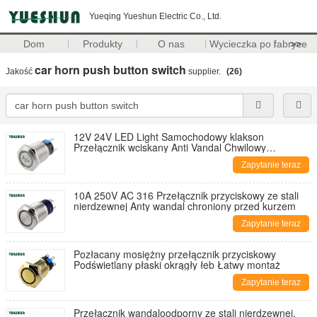
Yueqing Yueshun Electric Co., Ltd.
Dom
Produkty
O nas
Wycieczka po fabryce
>>
car horn push button switch
Jakość
supplier.
(26)
12V 24V LED Light Samochodowy klakson
Przełącznik wciskany Anti Vandal Chwilowy
samoczynny reset
Zapytanie teraz
10A 250V AC 316 Przełącznik przyciskowy ze stali
nierdzewnej Anty wandal chroniony przed kurzem
Zapytanie teraz
Pozłacany mosiężny przełącznik przyciskowy
Podświetlany płaski okrągły łeb Łatwy montaż
Zapytanie teraz
Przełącznik wandaloodporny ze stali nierdzewnej,