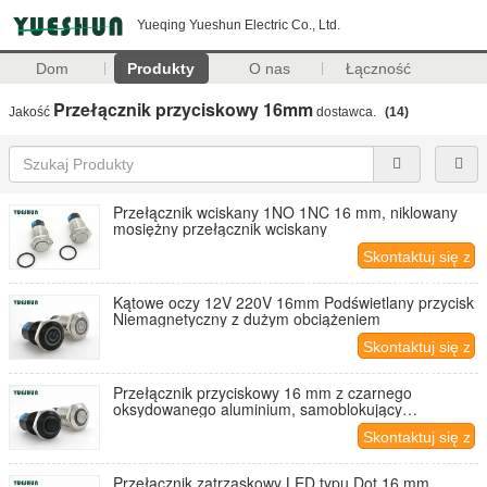
Yueqing Yueshun Electric Co., Ltd.
Dom
Produkty
O nas
Łączność
Przełącznik przyciskowy 16mm
Jakość
dostawca.
(14)
Przełącznik wciskany 1NO 1NC 16 mm, niklowany
mosiężny przełącznik wciskany
Skontaktuj się z
nami
Kątowe oczy 12V 220V 16mm Podświetlany przycisk
Niemagnetyczny z dużym obciążeniem
Skontaktuj się z
nami
Przełącznik przyciskowy 16 mm z czarnego
oksydowanego aluminium, samoblokujący
przełącznik przyciskowy
Skontaktuj się z
nami
Przełącznik zatrzaskowy LED typu Dot 16 mm