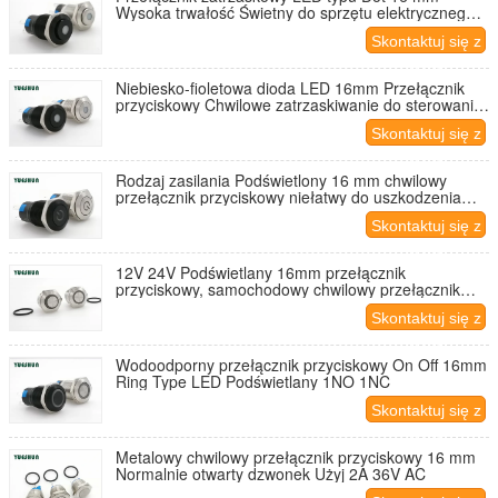
Wysoka trwałość Świetny do sprzętu elektrycznego
dla majsterkowiczów
Skontaktuj się z
nami
Niebiesko-fioletowa dioda LED 16mm Przełącznik
przyciskowy Chwilowe zatrzaskiwanie do sterowania
obwodami
Skontaktuj się z
nami
Rodzaj zasilania Podświetlony 16 mm chwilowy
przełącznik przyciskowy niełatwy do uszkodzenia
Długa żywotność
Skontaktuj się z
nami
12V 24V Podświetlany 16mm przełącznik
przyciskowy, samochodowy chwilowy przełącznik
przyciskowy
Skontaktuj się z
nami
Wodoodporny przełącznik przyciskowy On Off 16mm
Ring Type LED Podświetlany 1NO 1NC
Skontaktuj się z
nami
Metalowy chwilowy przełącznik przyciskowy 16 mm
Normalnie otwarty dzwonek Użyj 2A 36V AC