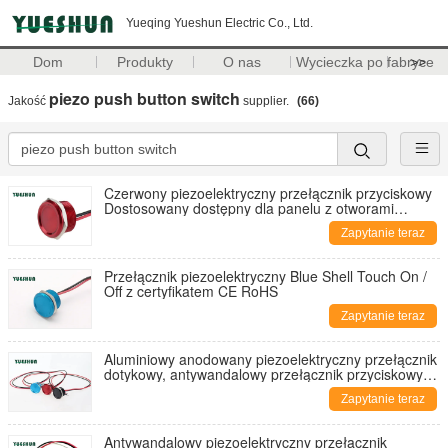
Yueqing Yueshun Electric Co., Ltd.
Dom
Produkty
O nas
Wycieczka po fabryce
>>
piezo push button switch
Jakość
supplier.
(66)
Czerwony piezoelektryczny przełącznik przyciskowy
Dostosowany dostępny dla panelu z otworami
montażowymi 25 mm
Zapytanie teraz
Przełącznik piezoelektryczny Blue Shell Touch On /
Off z certyfikatem CE RoHS
Zapytanie teraz
Aluminiowy anodowany piezoelektryczny przełącznik
dotykowy, antywandalowy przełącznik przyciskowy
19MM
Zapytanie teraz
Antywandalowy piezoelektryczny przełącznik