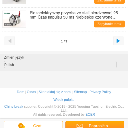
Zapytanie teraz
Piezoelektryczny przycisk ze stali nierdzewnej 25
mm Czas impulsu 50 ms Niebieskie czerwone
światło
Zapytanie teraz
1 / 7
Zmień język
Polish
Dom
|
O nas
|
Skontaktuj się z nami
|
Sitemap
|
Privacy Policy
Widok pulpitu
Chiny break
supplier. Copyright © 2019 - 2025 Yueqing Yueshun Electric Co.,
Ltd..
All rights reserved. Developed by
ECER
Czat
Poprosić o