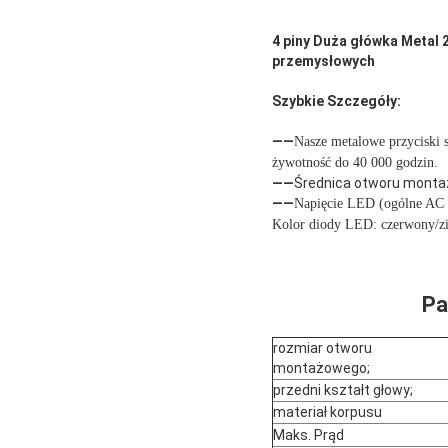
4 piny Duża główka Metal
przemysłowych
Szybkie Szczegóły:
——
Nasze metalowe przyciski 
żywotność do 40 000 godzin.
——
Średnica otworu monta
——
Napięcie LED (ogólne AC 
Kolor diody LED: czerwony/zie
Pa
rozmiar otworu
montażowego;
przedni kształt głowy;
materiał korpusu
Maks. Prąd