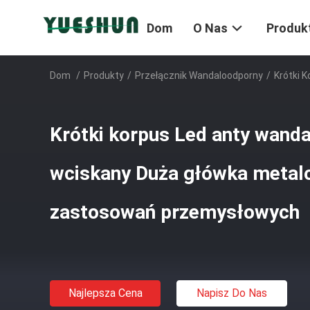
Dom
O Nas
Produk
Dom
/
Produkty
/
Przełącznik Wandaloodporny
/
Krótki 
Krótki korpus Led anty wand
wciskany Duża główka meta
zastosowań przemysłowych
Najlepsza Cena
Napisz Do Nas