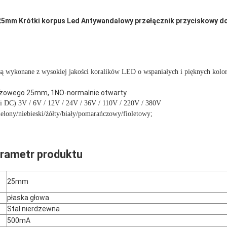
 25mm Krótki korpus Led Antywandalowy przełącznik przyciskowy 
są wykonane z wysokiej jakości koralików LED o wspaniałych i pięknych kolora
żowego 25mm, 1NO-normalnie otwarty.
i DC) 3V / 6V / 12V / 24V / 36V / 110V / 220V / 380V
lony/niebieski/żółty/biały/pomarańczowy/fioletowy;
rametr produktu
25mm
płaska głowa
Stal nierdzewna
500mA