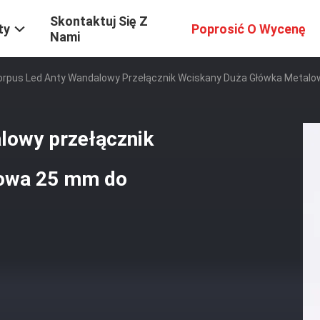
Skontaktuj Się Z
ty
Poprosić O Wycenę
Nami
Korpus Led Anty Wandalowy Przełącznik Wciskany Duża Główka Met
alowy przełącznik
lowa 25 mm do