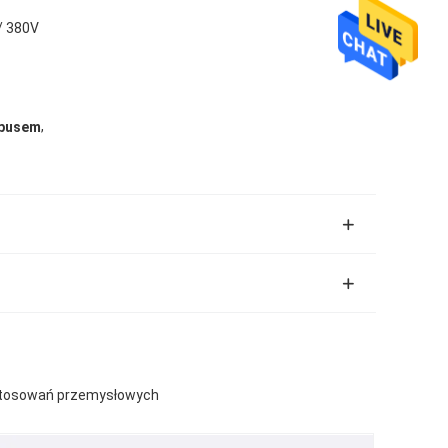
 / 380V
,
rpusem
astosowań przemysłowych