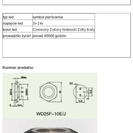
typ led
symbol pierścienia
napięcie led
3v-24v
kolor led
Czerwony Zielony Niebieski Żółty Biały
prowadziło życie!
ponad 40000 godzin
Rozmiar produktu: