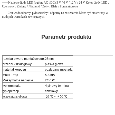
——
Napięcie diody LED (ogólne AC i DC) 3 V / 6 V / 12 V / 24 V Kolor diody LED : 
Czerwony / Zielony / Niebieski / Żółty / Biały / Pomarańczowy
——
Jest wodoodporny, pyłoszczelny i odporny na zniszczenia.Może być stosowany w 
trudnych warunkach zewnętrznych.
Parametr produktu
rozmiar otworu montażowego;
25mm
przedni kształt głowy;
płaska głowa
materiał korpusu
pozłacany mosiądz
Maks. Prąd
500mA
Maksymalne napięcie
24VDC
typ terminala
4-pinowy terminal
typ operacji
chwilowy
temperatura robocza
-20 ℃ ～ + 55 ℃