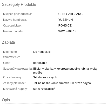
Szczegóły Produktu
Miejsce pochodzenia:
CHINY ZHEJIANG
Nazwa handlowa:
YUESHUN
Orzecznictwo:
ROHS CE
Numer modelu:
WD25-10E/S
Zapłata
Minimalne
Do negocjacji
zamówienie:
Cena:
negotiable
Szczegóły pakowania:
Blister + pianka + kolorowe pudełko lub na twoją
prośbę
Czas dostawy:
3-7 dni roboczych
Zasady płatności:
T/T na nasze konto firmowe lub przez paypal
Możliwość Supply:
5000 sztuk/dzień
Opis