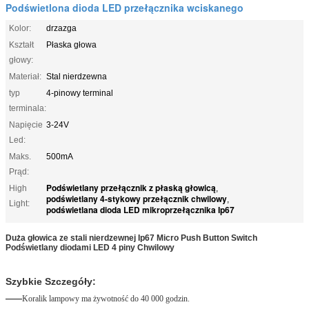
Podświetlona dioda LED przełącznika wciskanego
Kolor:
drzazga
Kształt
Płaska głowa
głowy:
Materiał:
Stal nierdzewna
typ
4-pinowy terminal
terminala:
Napięcie
3-24V
Led:
Maks.
500mA
Prąd:
Podświetlany przełącznik z płaską głowicą
High
,
podświetlany 4-stykowy przełącznik chwilowy
,
Light:
podświetlana dioda LED mikroprzełącznika Ip67
Duża głowica ze stali nierdzewnej Ip67 Micro Push Button Switch
Podświetlany diodami LED 4 piny Chwilowy
Szybkie Szczegóły:
——
Koralik lampowy ma żywotność do 40 000 godzin.