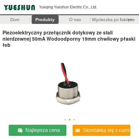
Yueqing Yueshun Electric Co., Ltd.
Dom
Produkty
O nas
Wycieczka po fabryce
>>
Piezoelektryczny przełącznik dotykowy ze stali
nierdzewnej 50mA Wodoodporny 19mm chwilowy płaski
łeb
Najlepsza cena
Skontaktuj się z nami