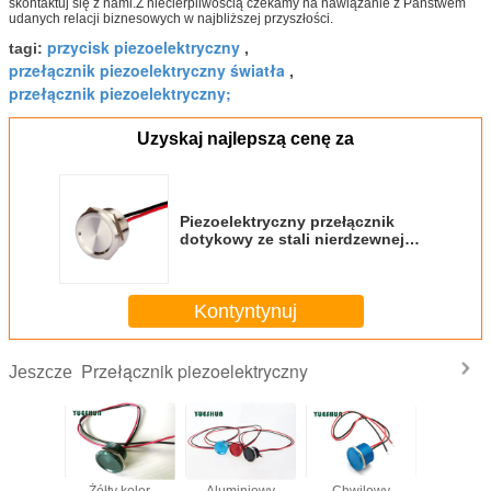
skontaktuj się z nami.Z niecierpliwością czekamy na nawiązanie z Państwem
udanych relacji biznesowych w najbliższej przyszłości.
przycisk piezoelektryczny
tagi:
,
przełącznik piezoelektryczny światła
,
przełącznik piezoelektryczny;
Uzyskaj najlepszą cenę za
Piezoelektryczny przełącznik
dotykowy ze stali nierdzewnej
50mA Wodoodporny 19mm
chwilowy płaski łeb
Kontyntynuj
Przełącznik piezoelektryczny
Jeszcze