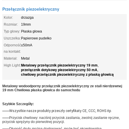
Przełącznik piezoelektryczny
Kolor:
drzazga
Rozmiar:
19mm
Typ głowy:
Płaska głowa
Uszczelka:
Papierowe pudełko
Odporność
≤50mA
na kontakt:
Materiał:
Metal
Metalowy przełącznik piezoelektryczny 19 mm
High Light:
,
przełącznik dotykowy piezoelektryczny 50 mA
,
chwilowy przełącznik piezoelektryczny z płaską głowicą
Metalowy wodoodporny przełącznik piezoelektryczny ze stali nierdzewnej
19 mm Chwilowa płaska głowica do samochodu
Szybkie Szczegóły:
——
Wszystkie nasze produkty przeszły certyfikaty CE, CCC, ROHS itp.
——
Przycisk chwilowy: naciśnij przycisk zasilania, zwolnij zasilanie ręczne,
przycisk sprężyny do pierwotnej pozycji.
——
Długość drutu można dostosować, może być akceptowalna.