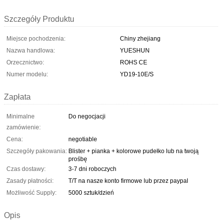
Szczegóły Produktu
Miejsce pochodzenia:
Chiny zhejiang
Nazwa handlowa:
YUESHUN
Orzecznictwo:
ROHS CE
Numer modelu:
YD19-10E/S
Zapłata
Minimalne
Do negocjacji
zamówienie:
Cena:
negotiable
Szczegóły pakowania:
Blister + pianka + kolorowe pudełko lub na twoją
prośbę
Czas dostawy:
3-7 dni roboczych
Zasady płatności:
T/T na nasze konto firmowe lub przez paypal
Możliwość Supply:
5000 sztuk/dzień
Opis