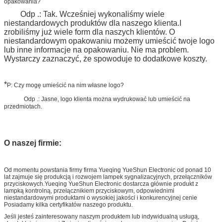
opakowania?
Odp .: Tak. Wcześniej wykonaliśmy wiele
niestandardowych produktów dla naszego klienta.
I
zrobiliśmy już wiele form dla naszych klientów. O
niestandardowym opakowaniu możemy umieścić twoje logo
lub inne informacje na opakowaniu. Nie ma
problem.
Wystarczy zaznaczyć, że spowoduje to dodatkowe koszty.
*
P: Czy mogę umieścić na nim własne logo?
Odp .: Jasne, logo klienta można wydrukować lub umieścić na
przedmiotach.
O naszej firmie:
Od momentu powstania firmy firma Yueqing YueShun Electronic od ponad 10
lat zajmuje się produkcją i rozwojem lampek sygnalizacyjnych, przełączników
przyciskowych.Yueqing YueShun Electronic dostarcza głównie produkt z
lampką kontrolną, przełącznikiem przyciskowym, odpowiednimi
niestandardowymi produktami o wysokiej jakości i konkurencyjnej cenie
Posiadamy kilka certyfikatów naszego produktu.
Jeśli jesteś zainteresowany naszym produktem lub indywidualną usługą,